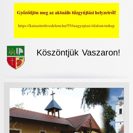
Győződjön meg az aktuális tűzgyújtási helyzetről!
https://katasztrofavedelem.hu/55/tuzgyujtasi-tilalom-terkep
Köszöntjük Vaszaron!