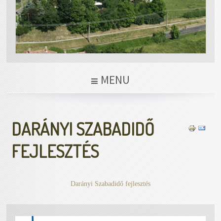
MENU
DARÁNYI SZABADIDŐ
FEJLESZTÉS
Darányi Szabadidő fejlesztés