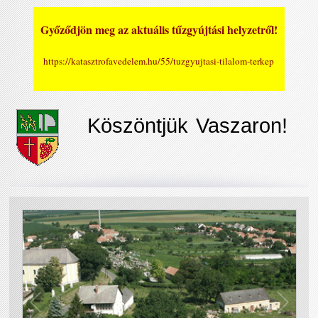
Győződjön meg az aktuális tűzgyújtási helyzetről!
https://katasztrofavedelem.hu/55/tuzgyujtasi-tilalom-terkep
Köszöntjük Vaszaron!