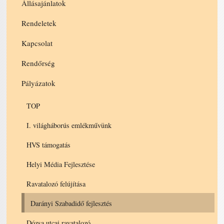
Állásajánlatok
Rendeletek
Kapcsolat
Rendőrség
Pályázatok
TOP
I. világháborús emlékművünk
HVS támogatás
Helyi Média Fejlesztése
Ravatalozó felújítása
Darányi Szabadidő fejlesztés
Dózsa utcai ravatalozó