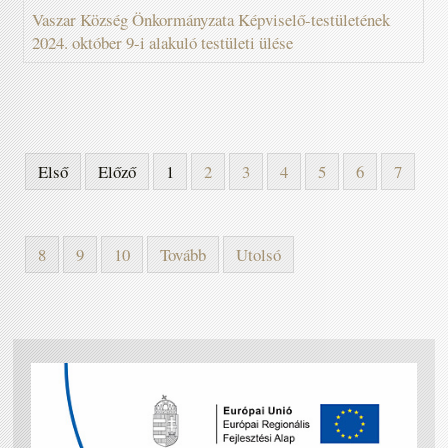
Vaszar Község Önkormányzata Képviselő-testületének
2024. október 9-i alakuló testületi ülése
Első
Előző
1
2
3
4
5
6
7
8
9
10
Tovább
Utolsó