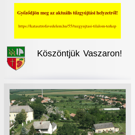
Győződjön meg az aktuális tűzgyújtási helyzetről!
https://katasztrofavedelem.hu/55/tuzgyujtasi-tilalom-terkep
Köszöntjük Vaszaron!