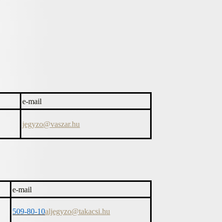
e-mail
jegyzo@vaszar.hu
e-mail
509-80-10
aljegyzo@takacsi.hu