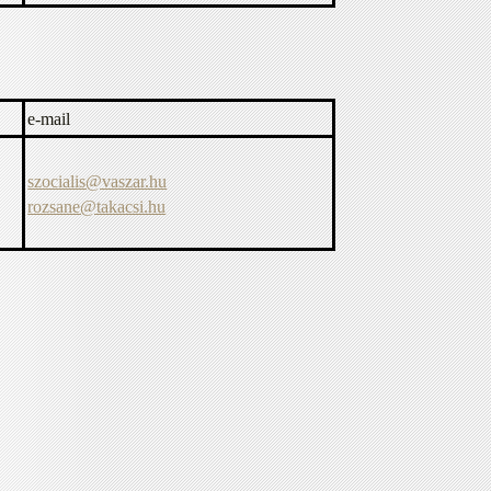
e-mail
szocialis@vaszar.hu
rozsane@takacsi.hu