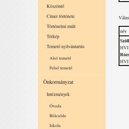
Köszöntő
Címer története
Válas
Történelmi múlt
név
Térkép
Szöl
Temető nyilvántartás
HVI 
Rózs
Alsó temető
HVI 
Felső temető
Önkormányzat
Intézmények
Óvoda
Bölcsőde
Iskola