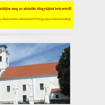
ődjön meg az aktuális tűzgyújtási helyzetről!
s://katasztrofavedelem.hu/55/tuzgyujtasi-tilalom-terkep