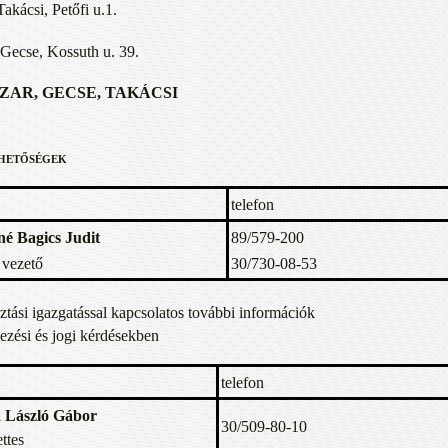
akácsi, Petőfi u.1.
Gecse, Kossuth u. 39.
ZAR, GECSE, TAKÁCSI
hetőségek
telefon
fné Bagics Judit
89/579-200
vezető
30/730-08-53
ztási igazgatással kapcsolatos további információk
ezési és jogi kérdésekben
telefon
 László Gábor
30/509-80-10
ttes