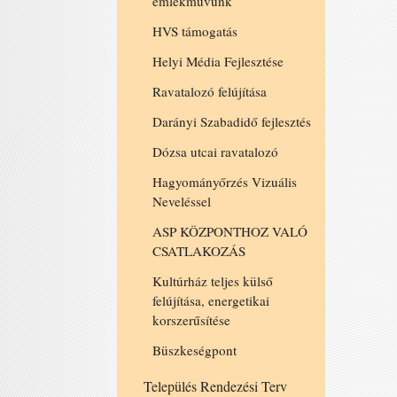
emlékművünk
HVS támogatás
Helyi Média Fejlesztése
Ravatalozó felújítása
Darányi Szabadidő fejlesztés
Dózsa utcai ravatalozó
Hagyományőrzés Vizuális
Neveléssel
ASP KÖZPONTHOZ VALÓ
CSATLAKOZÁS
Kultúrház teljes külső
felújítása, energetikai
korszerűsítése
Büszkeségpont
Település Rendezési Terv