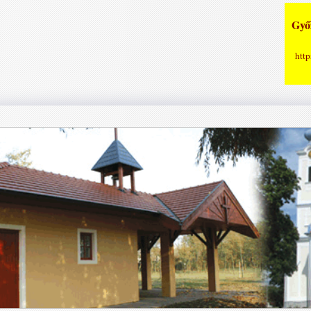
Győz
http