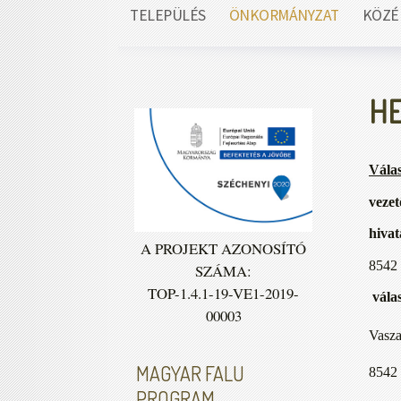
TELEPÜLÉS
ÖNKORMÁNYZAT
KÖZÉ
HE
Válas
vezet
hivat
A PROJEKT AZONOSÍTÓ
8542 
SZÁMA:
TOP-1.4.1-19-VE1-2019-
vála
00003
Vasza
MAGYAR FALU
8542 
PROGRAM