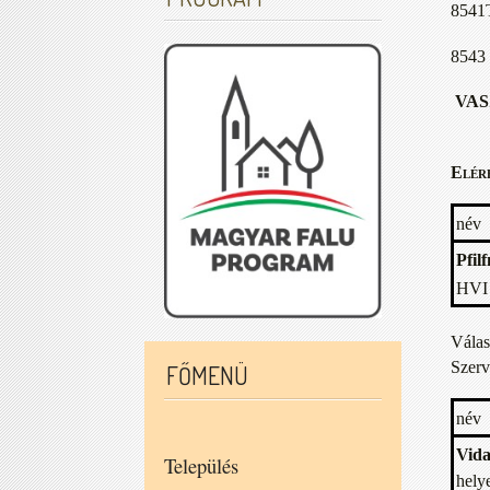
8541T
8543 
VAS
Elér
név
Pfil
HVI 
Válas
Szerv
FŐMENÜ
név
Vida
Település
helye