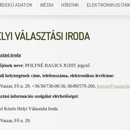
RDEKŰ ADATOK
MÉDIA
HÍREINK
ELEKTRONIKUS ÖN
LYI VÁLASZTÁSI IRODA
ztási iroda
őjének neve
: PFILFNÉ BAGICS JUDIT jegyző
ali helyiségének címe, telefonszáma, elektronikus levélcíme
:
Vaszar, Fő u. 29. +36/30/730-08-56, 06/89/579-200,
jegyzo@vaszar.h
sztási információs szolgálat elérhetőségei
:
ri Közös Helyi Választási Iroda
Vaszar, Fő u. 29.