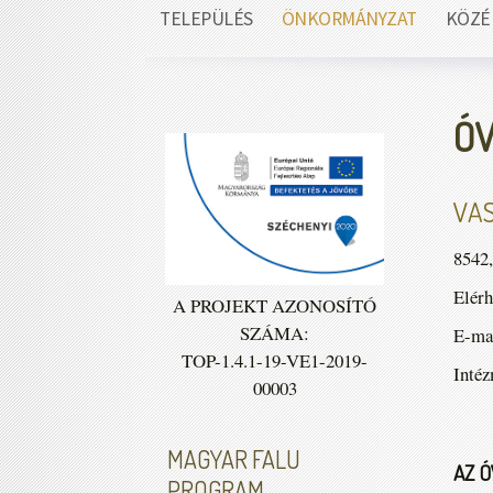
TELEPÜLÉS
ÖNKORMÁNYZAT
KÖZÉ
Ó
VA
8542,
Elérh
A PROJEKT AZONOSÍTÓ
SZÁMA:
E-ma
TOP-1.4.1-19-VE1-2019-
Inté
00003
MAGYAR FALU
AZ 
PROGRAM