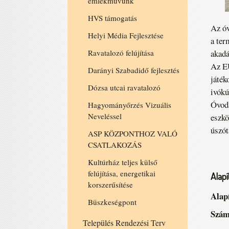
emlékművünk
HVS támogatás
Az óv
Helyi Média Fejlesztése
a ter
akadá
Ravatalozó felújítása
Az EU
Darányi Szabadidő fejlesztés
játék
Dózsa utcai ravatalozó
ivókú
Óvodá
Hagyományőrzés Vizuális
Neveléssel
eszkö
úszót
ASP KÖZPONTHOZ VALÓ
CSATLAKOZÁS
Kultúrház teljes külső
felújítása, energetikai
Alap
korszerűsítése
Alap
Büszkeségpont
Szám
Település Rendezési Terv