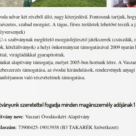
oda udvar két részből álló, nagy kiterjedésű. Fontosnak tartjuk, ho
mészetes, szabad mozgást. A tágas, füves területek lehetővé teszik a 
lyversenyek)
-s szabványnak megfelelő mozgásfejlesztő játékszerek (csúszdák, 
ok, kötélállványok) a helyi önkormányzat támogatásával 2009 nyarán k
ttal, virágládákkal gyarapítottuk.
nkat alapítvány támogatja, melyet 2005-ben hoztunk létre. A Vaszar
zbeszerzés támogatása, az óvodai kirándulások, rendezvények anyag
anfolyamon való részvételének támogatása.
ítványunk szeretettel fogadja minden magánszemély adójának 1 
ítvány neve
: Vaszari Óvodásokért Alapítvány
laszám
: 73900425-19013938 (B3 TAKARÉK Szövetkezet)