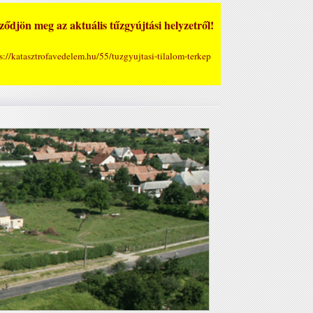
ődjön meg az aktuális tűzgyújtási helyzetről!
s://katasztrofavedelem.hu/55/tuzgyujtasi-tilalom-terkep