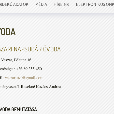
RDEKŰ ADATOK
MÉDIA
HÍREINK
ELEKTRONIKUS ÖN
VODA
SZARI NAPSUGÁR ÓVODA
 Vaszar, Fő utca 16.
etőségei: +36 89 355 450
il:
vaszariovi@gmail.com
zményvezető: Rasekné Kovács Andrea
ÓVODA BEMUTATÁSA: