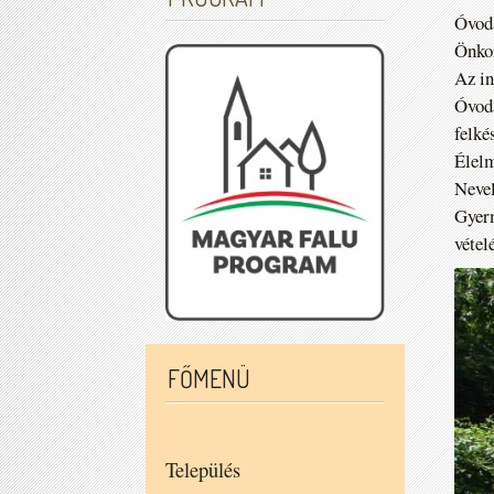
Óvodá
Önkor
Az in
Óvodá
felké
Élelm
Nevel
Gyerm
vétel
FŐMENÜ
Település