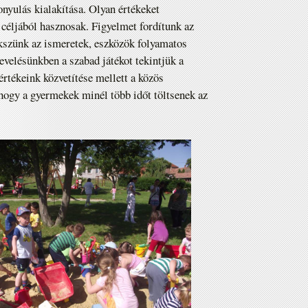
onyulás kialakítása. Olyan értékeket
 céljából hasznosak. Figyelmet fordítunk az
kszünk az ismeretek, eszközök folyamatos
evelésünkben a szabad játékot tekintjük a
értékeink közvetítése mellett a közös
hogy a gyermekek minél több időt töltsenek az