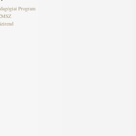
dagógiai Program
ZMSZ
zirend