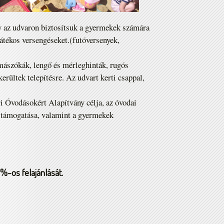
gy az udvaron biztosítsuk a gyermekek számára
játékos versengéseket.(futóversenyek,
mászókák, lengő és mérleghinták, rugós
erültek telepítésre. Az udvart kerti csappal,
i Óvodásokért Alapítvány célja, az óvodai
i támogatása, valamint a gyermekek
%-os felajánlását.