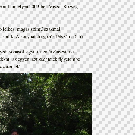
épült, amelyen 2009-ben Vaszar Község
ó lelkes, magas szintű szakmai
skodik. A konyhai dolgozók létszáma 6 fő.
gyedi vonások együttesen érvényesülnek.
ékkal- az egyéni szükségletek figyelembe
ozása felé.