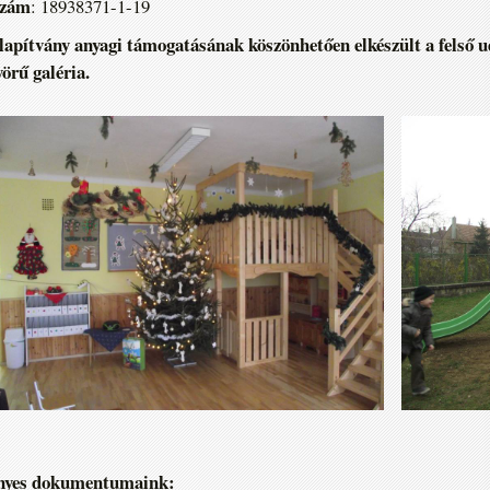
szám
: 18938371-1-19
apítvány anyagi támogatásának köszönhetően elkészült a felső u
örű galéria.
nyes dokumentumaink: