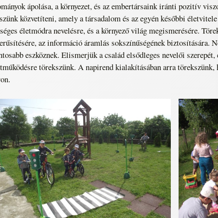
mányok ápolása, a környezet, és az embertársaink iránti pozitív visz
szünk közvetíteni, amely a társadalom és az egyén későbbi életvitele
séges életmódra nevelésre, és a környező világ megismerésére. Töre
erűsítésére, az információ áramlás sokszínűségének biztosítására. N
ntosabb eszköznek. Elismerjük a család elsődleges nevelői szerepét, 
tműködésre törekszünk. A napirend kialakításában arra törekszünk, 
on.