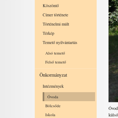
Köszöntő
Címer története
Történelmi múlt
Térkép
Temető nyilvántartás
Alsó temető
Felső temető
Önkormányzat
Intézmények
Óvoda
Bölcsőde
Óvodá
külső
Iskola