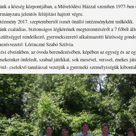
nk a község központjában, a Művelődési Házzal szemben 1977-ben 
mányzata jelentős felújítást hajtott végre.
tézmény 2017. szeptembertől ismét önálló intézményként működik.
nk családias, biztonságos légkörének megteremtéséről a 7 főből áll
szültséggel rendelkező, gyermekszerető alkalmazotti közösség gondo
ezésvezető: Lőrinczné Szabó Szilvia.
ési elveinkben, az óvoda berendezésében, képében az egység és az e
ekeinket önfeledt, szabad játékkal, sok mesével, verssel, énekes ját
ével- cselekvő tanulással vezetjük a gyermeki személyiségük kibontak