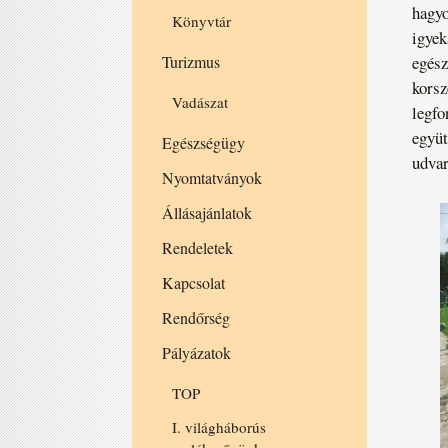
hagyo
Könyvtár
igyek
egész
Turizmus
korsz
Vadászat
legfo
együt
Egészségügy
udvar
Nyomtatványok
Állásajánlatok
Rendeletek
Kapcsolat
Rendőrség
Pályázatok
TOP
I. világháborús