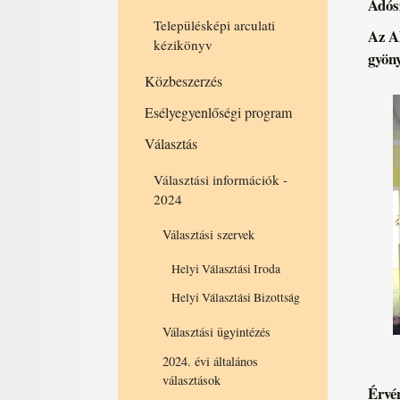
Adó
Településképi arculati
Az Al
kézikönyv
gyöny
Közbeszerzés
Esélyegyenlőségi program
Választás
Választási információk -
2024
Választási szervek
Helyi Választási Iroda
Helyi Választási Bizottság
Választási ügyintézés
2024. évi általános
választások
Érvé