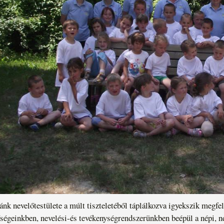
nk nevelőtestülete a múlt tiszteletéből táplálkozva igyekszik megfele
ségeinkben, nevelési-és tevékenységrendszerünkben beépül a népi, n