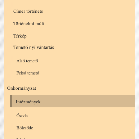
Címer története
Történelmi múlt
Térkép
Temető nyilvántartás
Alsó temető
Felső temető
Önkormányzat
Intézmények
Óvoda
Bölcsőde