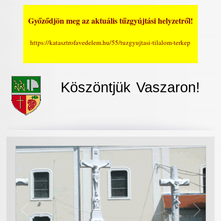
Győződjön meg az aktuális tűzgyújtási helyzetről!
https://katasztrofavedelem.hu/55/tuzgyujtasi-tilalom-terkep
Köszöntjük Vaszaron!