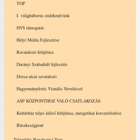
TOP
I. világháborús emlékművünk
HVS támogatás
Helyi Média Fejlesztése
Ravatalozó felújítása
Darányi Szabadidő fejlesztés
Dózsa utcai ravatalozó
Hagyományőrzés Vizuális Neveléssel
ASP KÖZPONTHOZ VALÓ CSATLAKOZÁS
Kultúrház teljes külső felújítása, energetikai korszerűsítése
Büszkeségpont
Település Rendezési Terv