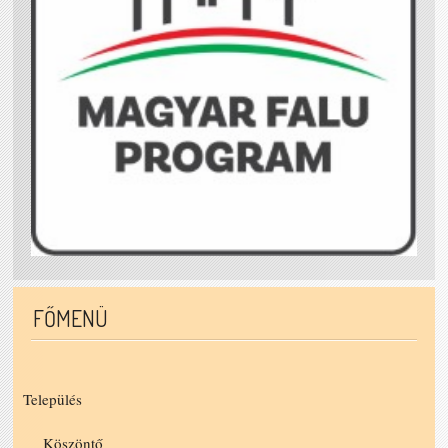
FŐMENÜ
Település
Köszöntő