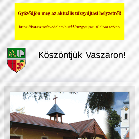
Győződjön meg az aktuális tűzgyújtási helyzetről!
https://katasztrofavedelem.hu/55/tuzgyujtasi-tilalom-terkep
Köszöntjük Vaszaron!