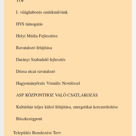
TOP
I. világháborús emlékművünk
HVS támogatás
Helyi Média Fejlesztése
Ravatalozó felújítása
Darányi Szabadidő fejlesztés
Dózsa utcai ravatalozó
Hagyományőrzés Vizuális Neveléssel
ASP KÖZPONTHOZ VALÓ CSATLAKOZÁS
Kultúrház teljes külső felújítása, energetikai korszerűsítése
Büszkeségpont
Település Rendezési Terv