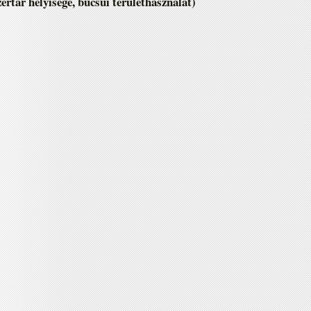
tár helyisége, búcsúi területhasználat)