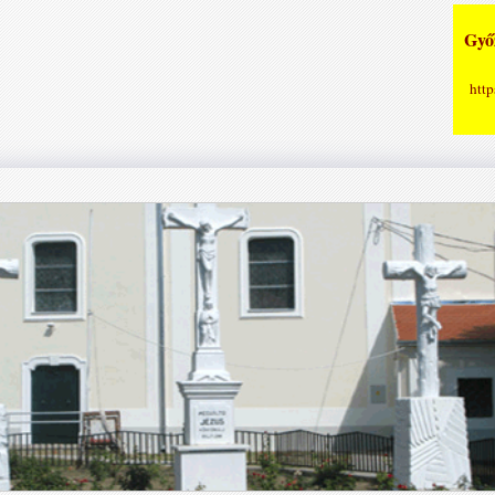
Győz
http