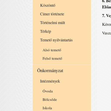
6. B
Köszöntő
Előa
Címer története
7. Ve
Történelmi múlt
Kérem
Térkép
Vasza
Temető nyilvántartás
Alsó temető
Felső temető
Önkormányzat
Intézmények
Óvoda
Bölcsőde
Iskola