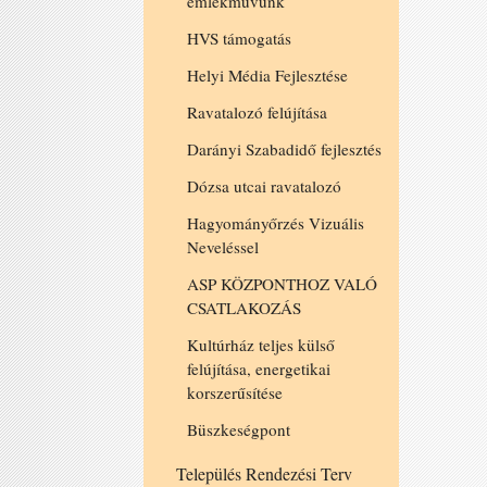
emlékművünk
HVS támogatás
Helyi Média Fejlesztése
Ravatalozó felújítása
Darányi Szabadidő fejlesztés
Dózsa utcai ravatalozó
Hagyományőrzés Vizuális
Neveléssel
ASP KÖZPONTHOZ VALÓ
CSATLAKOZÁS
Kultúrház teljes külső
felújítása, energetikai
korszerűsítése
Büszkeségpont
Település Rendezési Terv