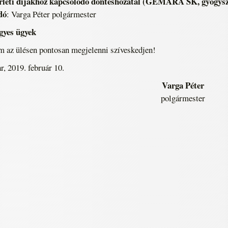
érleti díjakhoz kapcsolódó döntéshozatal (GEMARA SK, gyógyszer
dó
: Varga Péter polgármester
gyes ügyek
 az ülésen pontosan megjelenni szíveskedjen!
r, 2019. február 10.
Varga Péter
polgármester