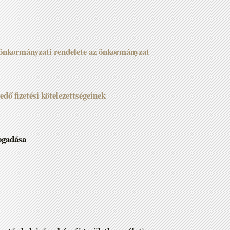
 önkormányzati rendelete az önkormányzat
dő fizetési kötelezettségeinek
fogadása