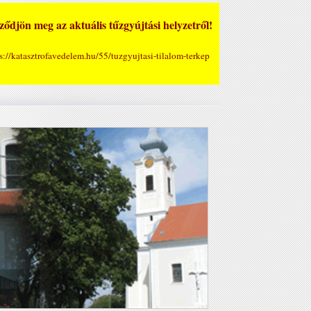
ődjön meg az aktuális tűzgyújtási helyzetről!
s://katasztrofavedelem.hu/55/tuzgyujtasi-tilalom-terkep