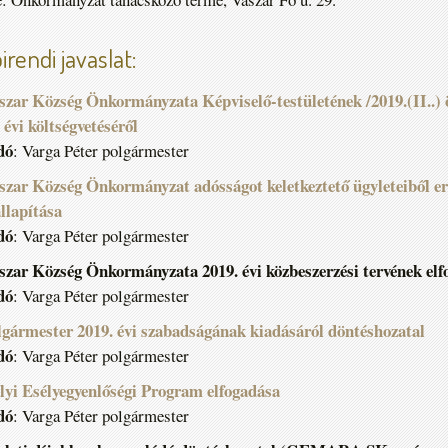
irendi javaslat:
aszar Község Önkormányzata Képviselő-testületének /2019.(II..)
 évi költségvetéséről
dó
: Varga Péter polgármester
szar Község Önkormányzat adósságot keletkeztető ügyleteiből ere
llapítása
dó
: Varga Péter polgármester
aszar Község Önkormányzata 2019. évi közbeszerzési tervének el
dó
: Varga Péter polgármester
olgármester 2019. évi szabadságának kiadásáról döntéshozatal
dó
: Varga Péter polgármester
lyi Esélyegyenlőségi Program elfogadása
dó
: Varga Péter polgármester