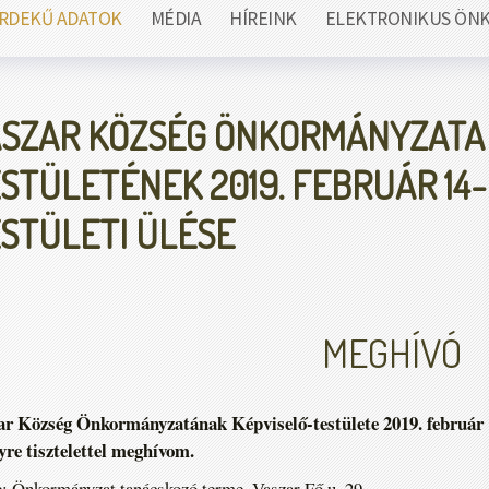
RDEKŰ ADATOK
MÉDIA
HÍREINK
ELEKTRONIKUS ÖN
SZAR KÖZSÉG ÖNKORMÁNYZATA
STÜLETÉNEK 2019. FEBRUÁR 14-
STÜLETI ÜLÉSE
MEGHÍVÓ
r Község Önkormányzatának Képviselő-testülete 2019. február 14-
re tisztelettel meghívom.
: Önkormányzat tanácskozó terme, Vaszar Fő u. 29.