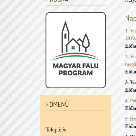
Nap
1. V
2019.
Előa
2. Va
megá
Előa
3. V
Előa
4. P
FŐMENÜ
Előa
5. He
Előa
Település