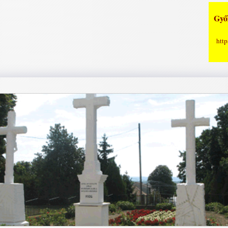
Győz
http