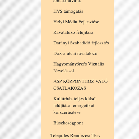
emlékművünk
HVS támogatás
Helyi Média Fejlesztése
Ravatalozó felújítása
Darányi Szabadidő fejlesztés
Dózsa utcai ravatalozó
Hagyományőrzés Vizuális
Neveléssel
ASP KÖZPONTHOZ VALÓ
CSATLAKOZÁS
Kultúrház teljes külső
felújítása, energetikai
korszerűsítése
Büszkeségpont
Település Rendezési Terv