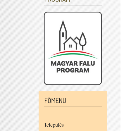
FŐMENÜ
Település