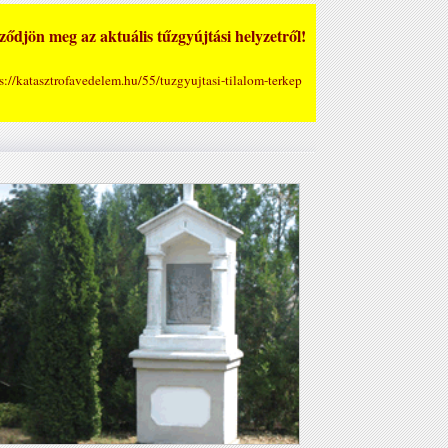
ődjön meg az aktuális tűzgyújtási helyzetről!
s://katasztrofavedelem.hu/55/tuzgyujtasi-tilalom-terkep