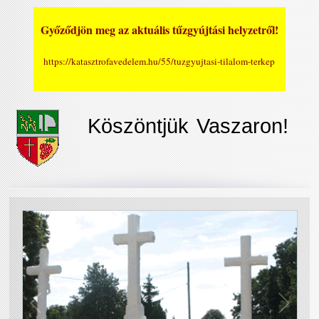
Győződjön meg az aktuális tűzgyújtási helyzetről!
https://katasztrofavedelem.hu/55/tuzgyujtasi-tilalom-terkep
Köszöntjük Vaszaron!