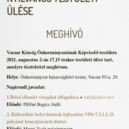
ÜLÉSE
MEGHÍVÓ
Vaszar Község Önkormányzatának Képviselő-testülete
2021. augusztus 2-án 17,15 órakor testületi ülést tart,
amelyre tisztelettel meghívom.
Helye
: Önkormányzat házasságkötő terme, Vaszar Fő u. 29.
Napirendi javaslat:
1.Belső ellenőri vizsgálat elfogadása
+
Intézkedési terv
Előadó
: Pfilfné Bagics Judit
2. Külterületi helyi közutak fejlesztése VP6-7.2.1.1-21
pályázat benyújtásáról döntés
Előadó
: Mezei Zsolt polgármester