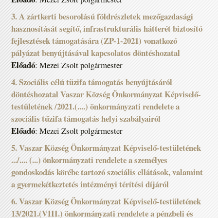
3. A zártkerti besorolású földrészletek mezőgazdasági
hasznosítását segítő, infrastrukturális hátterét biztosító
fejlesztések támogatására (ZP-1-2021) vonatkozó
pályázat benyújtásával kapcsolatos döntéshozatal
Előadó
: Mezei Zsolt polgármester
4. Szociális célú tüzifa támogatás benyújtásáról
döntéshozatal Vaszar Község Önkormányzat Képviselő-
testületének /2021.(....) önkormányzati rendelete a
szociális tűzifa támogatás helyi szabályairól
Előadó
: Mezei Zsolt polgármester
5. Vaszar Község Önkormányzat Képviselő-testületének
.../.... (...) önkormányzati rendelete a személyes
gondoskodás körébe tartozó szociális ellátások, valamint
a gyermekétkeztetés intézményi térítési díjáról
6. Vaszar Község Önkormányzat Képviselő-testületének
13/2021.(VIII.) önkormányzati rendelete a pénzbeli és