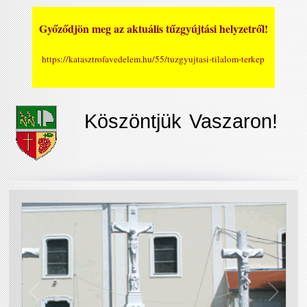
Győződjön meg az aktuális tűzgyújtási helyzetről!
https://katasztrofavedelem.hu/55/tuzgyujtasi-tilalom-terkep
Köszöntjük Vaszaron!