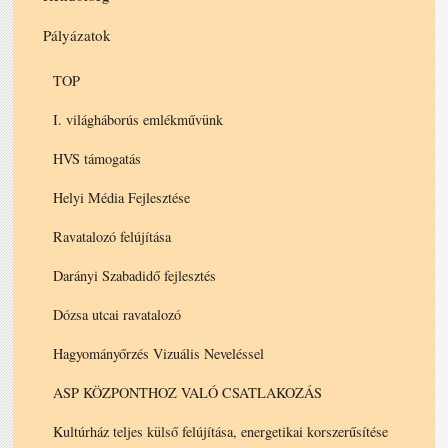
Pályázatok
TOP
I. világháborús emlékművünk
HVS támogatás
Helyi Média Fejlesztése
Ravatalozó felújítása
Darányi Szabadidő fejlesztés
Dózsa utcai ravatalozó
Hagyományőrzés Vizuális Neveléssel
ASP KÖZPONTHOZ VALÓ CSATLAKOZÁS
Kultúrház teljes külső felújítása, energetikai korszerűsítése