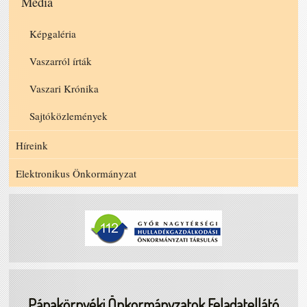
Média
Képgaléria
Vaszarról írták
Vaszari Krónika
Sajtóközlemények
Híreink
Elektronikus Önkormányzat
Pápakörnyéki Önkormányzatok Feladatellátó