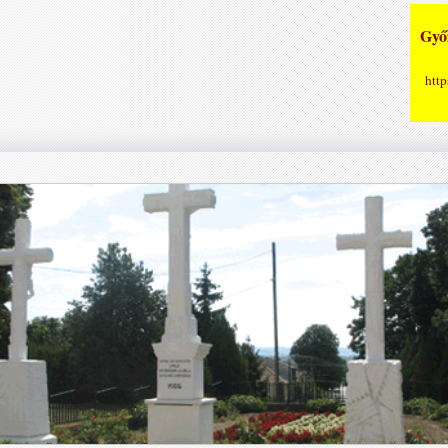
Győz
http