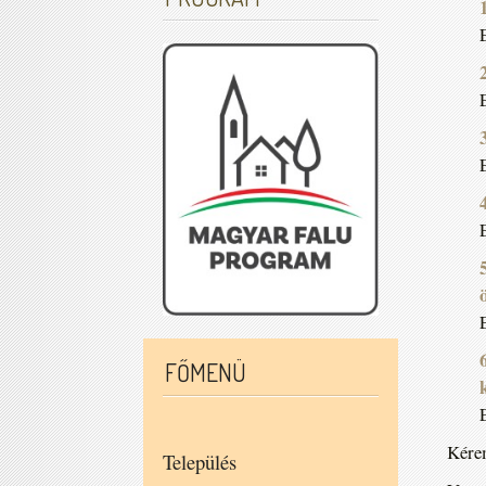
FŐMENÜ
Kérem
Település