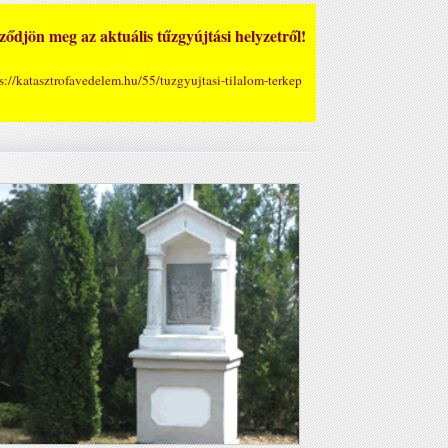
ődjön meg az aktuális tűzgyújtási helyzetről!
s://katasztrofavedelem.hu/55/tuzgyujtasi-tilalom-terkep