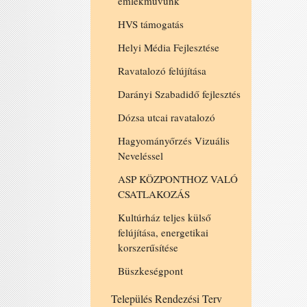
emlékművünk
HVS támogatás
Helyi Média Fejlesztése
Ravatalozó felújítása
Darányi Szabadidő fejlesztés
Dózsa utcai ravatalozó
Hagyományőrzés Vizuális
Neveléssel
ASP KÖZPONTHOZ VALÓ
CSATLAKOZÁS
Kultúrház teljes külső
felújítása, energetikai
korszerűsítése
Büszkeségpont
Település Rendezési Terv