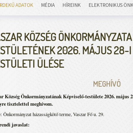
RDEKŰ ADATOK
MÉDIA
HÍREINK
ELEKTRONIKUS ÖN
SZAR KÖZSÉG ÖNKORMÁNYZATA
STÜLETÉNEK 2026. MÁJUS 28-I
STÜLETI ÜLÉSE
MEGHÍVÓ
r Község Önkormányzatának Képviselő-testülete 2026. május 28-á
re tisztelettel meghívom.
: Önkormányzat házasságkötő terme, Vaszar Fő u. 29.
endi javaslat: