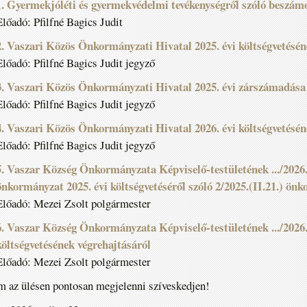
1. Gyermekjóléti és gyermekvédelmi tevékenységről szóló beszám
Előadó: Pfilfné Bagics Judit
2. Vaszari Közös Önkormányzati Hivatal 2025. évi költségvetésé
Előadó: Pfilfné Bagics Judit jegyző
3. Vaszari Közös Önkormányzati Hivatal 2025. évi zárszámadása
Előadó: Pfilfné Bagics Judit jegyző
4. Vaszari Közös Önkormányzati Hivatal 2026. évi költségvetésé
Előadó: Pfilfné Bagics Judit jegyző
5. Vaszar Község Önkormányzata Képviselő-testületének .../2026.(
önkormányzat 2025. évi költségvetéséről szóló 2/2025.(II.21.) ön
Előadó: Mezei Zsolt polgármester
6. Vaszar Község Önkormányzata Képviselő-testületének .../2026.(
költségvetésének végrehajtásáról
Előadó: Mezei Zsolt polgármester
 az ülésen pontosan megjelenni szíveskedjen!