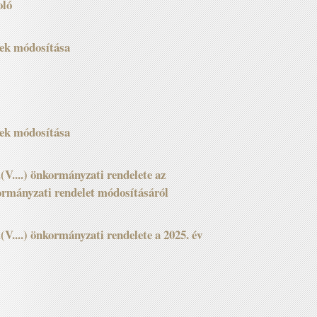
oló
nek módosítása
nek módosítása
V....) önkormányzati rendelete az
kormányzati rendelet módosításáról
V....) önkormányzati rendelete a 2025. év