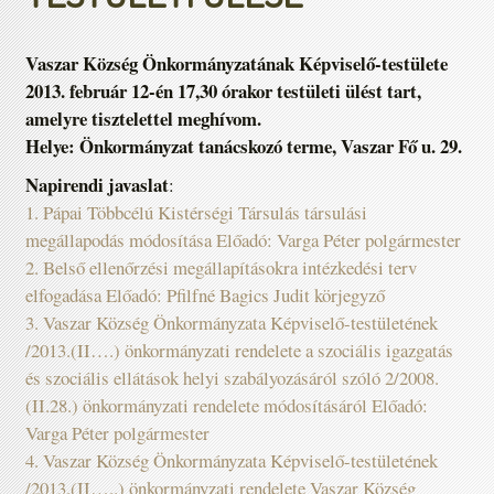
Vaszar Község Önkormányzatának Képviselő-testülete
2013. február 12-én 17,30 órakor testületi ülést tart,
amelyre tisztelettel meghívom.
Helye: Önkormányzat tanácskozó terme, Vaszar Fő u. 29.
Napirendi javaslat
:
1. Pápai Többcélú Kistérségi Társulás társulási
megállapodás módosítása Előadó: Varga Péter polgármester
2. Belső ellenőrzési megállapításokra intézkedési terv
elfogadása Előadó: Pfilfné Bagics Judit körjegyző
3. Vaszar Község Önkormányzata Képviselő-testületének
/2013.(II….) önkormányzati rendelete a szociális igazgatás
és szociális ellátások helyi szabályozásáról szóló 2/2008.
(II.28.) önkormányzati rendelete módosításáról Előadó:
Varga Péter polgármester
4. Vaszar Község Önkormányzata Képviselő-testületének
/2013.(II…..) önkormányzati rendelete Vaszar Község