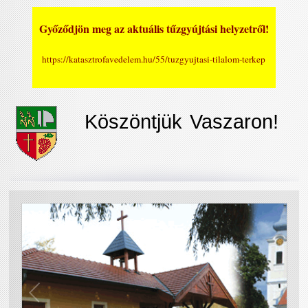
Győződjön meg az aktuális tűzgyújtási helyzetről!
https://katasztrofavedelem.hu/55/tuzgyujtasi-tilalom-terkep
Köszöntjük Vaszaron!