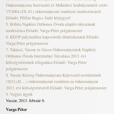
Önkormányzata Szervezeti és Működési Szabályzatáról szóló
17/2004.(IX.10.) önkormányzati rendelete módosításáról
Előadó: Pfilfné Bagics Judit körjegyző
5. Bóbita Napközi Otthonos Óvoda alapító okiratának
módosítása Előadó: Varga Péter polgármester
6. KEOP pályázathoz kapcsolódó döntéshozatal Előadó:
Varga Péter polgármester
7. Takácsi, Vaszar és Gecse Önkormányzatok Napközi
Otthonos Óvoda Intézményi Társulása 2013. évi
költségvetésének elfogadása Előadó: Varga Péter
polgármester
8. Vaszar Község Önkormányzata Képviselő-testületének
/2013.(II….) önkormányzati rendelete az önkormányzat
2013. évi költségvetéséről Előadó: Varga Péter polgármester
9. Vegyes ügyek
Vaszar, 2013. február 6.
Varga Péter