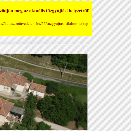
ődjön meg az aktuális tűzgyújtási helyzetről!
s://katasztrofavedelem.hu/55/tuzgyujtasi-tilalom-terkep