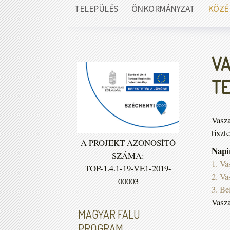
TELEPÜLÉS
ÖNKORMÁNYZAT
KÖZÉ
VA
TE
Vasza
tiszt
A PROJEKT AZONOSÍTÓ
Napir
SZÁMA:
1. Va
TOP-1.4.1-19-VE1-2019-
2. Va
00003
3. Be
Vasza
MAGYAR FALU
PROGRAM