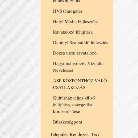
emlékművünk
HVS támogatás
Helyi Média Fejlesztése
Ravatalozó felújítása
Darányi Szabadidő fejlesztés
Dózsa utcai ravatalozó
Hagyományőrzés Vizuális
Neveléssel
ASP KÖZPONTHOZ VALÓ
CSATLAKOZÁS
Kultúrház teljes külső
felújítása, energetikai
korszerűsítése
Büszkeségpont
Település Rendezési Terv