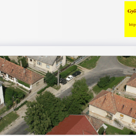
Győz
http