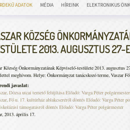
RDEKŰ ADATOK
MÉDIA
HÍREINK
ELEKTRONIKUS ÖN
SZAR KÖZSÉG ÖNKORMÁNYZATÁ
STÜLETE 2013. AUGUSZTUS 27-E
r Község Önkormányzatának Képviselő-testülete 2013. augusztus 27-é
elettel meghívom. Helye: Önkormányzat tanácskozó terme, Vaszar Fő 
endi javaslat:
szar, Dózsa utcai temető felújítása Előadó: Varga Péter polgármester
szar, Fő u. 17. kultúrház ablakcseréről döntés Előadó: Varga Péter p
iskolázási támogatásról döntés Előadó: Varga Péter polgármester
r, 2013. április 17.