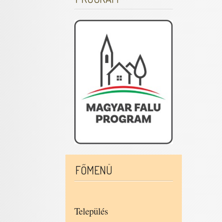
FŐMENÜ
Település