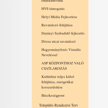
emlékművünk
HVS támogatás
Helyi Média Fejlesztése
Ravatalozó felújítása
Darányi Szabadidő fejlesztés
Dózsa utcai ravatalozó
Hagyományőrzés Vizuális
Neveléssel
ASP KÖZPONTHOZ VALÓ
CSATLAKOZÁS
Kultúrház teljes külső
felújítása, energetikai
korszerűsítése
Büszkeségpont
Település Rendezési Terv