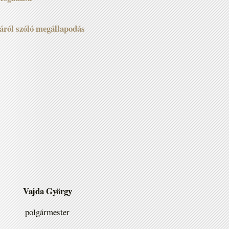
áról szóló megállapodás
Vajda György
polgármester