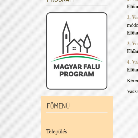
Előa
2. V
módos
Előa
3. V
Előa
4. V
Előa
Kérem
Vasza
FŐMENÜ
Település