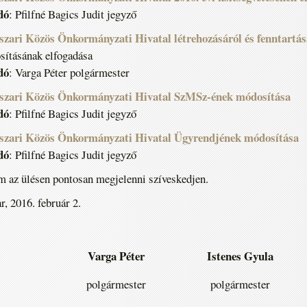
dó
: Pfilfné Bagics Judit jegyző
aszari Közös Önkormányzati Hivatal létrehozásáról és fenntartás
ításának elfogadása
dó
: Varga Péter polgármester
aszari Közös Önkormányzati Hivatal SzMSz-ének módosítása
dó
: Pfilfné Bagics Judit jegyző
aszari Közös Önkormányzati Hivatal Ügyrendjének módosítása
dó
: Pfilfné Bagics Judit jegyző
 az ülésen pontosan megjelenni szíveskedjen.
r, 2016. február 2.
Varga Péter
Istenes Gyula
polgármester
polgármester