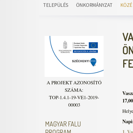
TELEPÜLÉS
ÖNKORMÁNYZAT
KÖZÉ
VA
ÖN
FE
A PROJEKT AZONOSÍTÓ
SZÁMA:
Vasz
TOP-1.4.1-19-VE1-2019-
17,00
00003
Helye
Napi
MAGYAR FALU
1. Va
PROGRAM