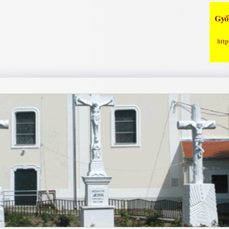
Győz
http