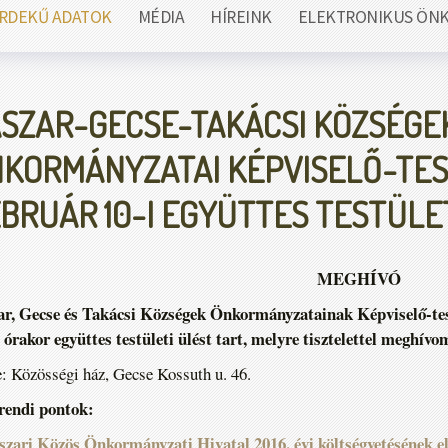
RDEKŰ ADATOK
MÉDIA
HÍREINK
ELEKTRONIKUS ÖN
SZAR-GECSE-TAKÁCSI KÖZSÉGE
KORMÁNYZATAI KÉPVISELŐ-TES
BRUÁR 10-I EGYÜTTES TESTÜLE
MEGHÍVÓ
ar, Gecse és Takácsi Községek Önkormányzatainak Képviselő-test
 órakor együttes testületi ülést tart, melyre tisztelettel meghívo
: Közösségi ház, Gecse Kossuth u. 46.
rendi pontok:
szari Közös Önkormányzati Hivatal 2016. évi költségvetésének e