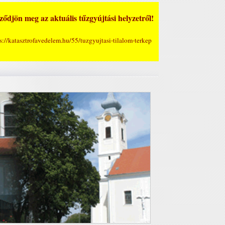
ődjön meg az aktuális tűzgyújtási helyzetről!
s://katasztrofavedelem.hu/55/tuzgyujtasi-tilalom-terkep