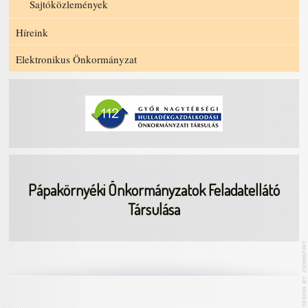
Sajtóközlemények
Híreink
Elektronikus Önkormányzat
Pápakörnyéki Önkormányzatok Feladatellátó
Társulása