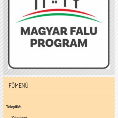
FŐMENÜ
Település
Köszöntő