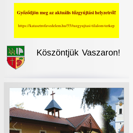
Győződjön meg az aktuális tűzgyújtási helyzetről!
https://katasztrofavedelem.hu/55/tuzgyujtasi-tilalom-terkep
Köszöntjük Vaszaron!