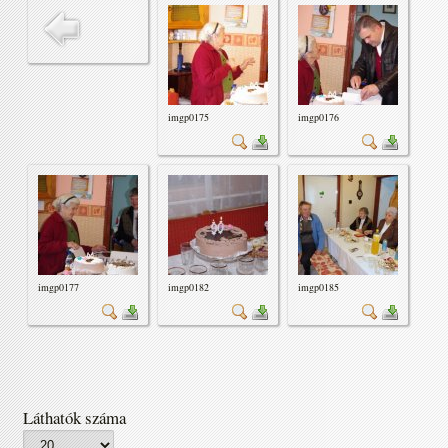
imgp0175
imgp0176
imgp0177
imgp0182
imgp0185
Láthatók száma