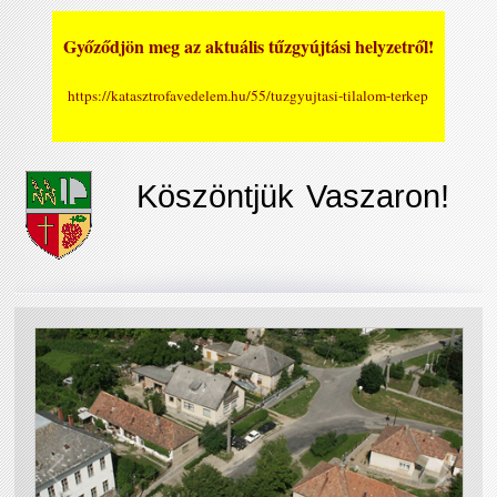
Győződjön meg az aktuális tűzgyújtási helyzetről!
https://katasztrofavedelem.hu/55/tuzgyujtasi-tilalom-terkep
Köszöntjük Vaszaron!