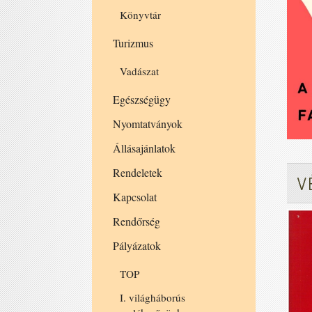
Könyvtár
Turizmus
Vadászat
Egészségügy
Nyomtatványok
Állásajánlatok
Rendeletek
V
Kapcsolat
Rendőrség
Pályázatok
TOP
I. világháborús