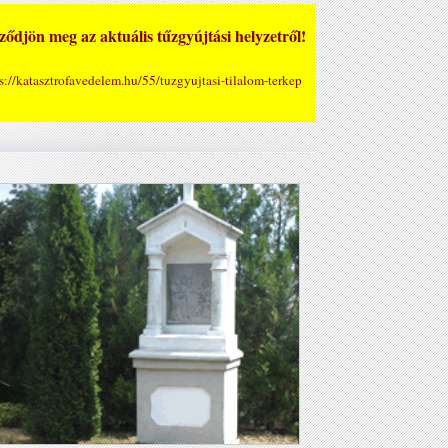
ődjön meg az aktuális tűzgyújtási helyzetről!
s://katasztrofavedelem.hu/55/tuzgyujtasi-tilalom-terkep