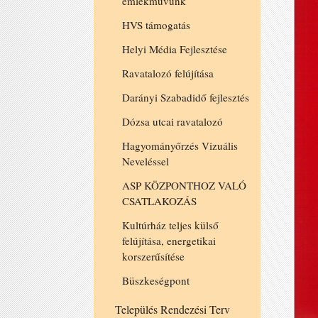
emlékművünk
HVS támogatás
Helyi Média Fejlesztése
Ravatalozó felújítása
Darányi Szabadidő fejlesztés
Dózsa utcai ravatalozó
Hagyományőrzés Vizuális
Neveléssel
ASP KÖZPONTHOZ VALÓ
CSATLAKOZÁS
Kultúrház teljes külső
felújítása, energetikai
korszerűsítése
Büszkeségpont
Település Rendezési Terv