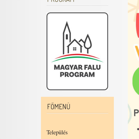
FŐMENÜ
Település