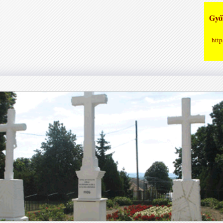
Győz
http