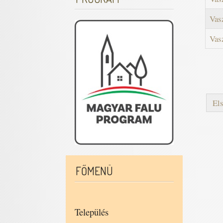
Vas
Vasz
El
FŐMENÜ
Település