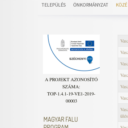
TELEPÜLÉS
ÖNKORMÁNYZAT
KÖZÉ
Vas
Vas
Vas
Vas
A PROJEKT AZONOSÍTÓ
SZÁMA:
Vasz
TOP-1.4.1-19-VE1-2019-
Vas
00003
Vas
ülé
MAGYAR FALU
PROGRAM
Vas