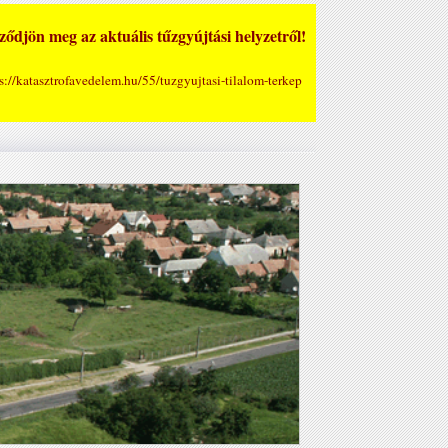
ődjön meg az aktuális tűzgyújtási helyzetről!
s://katasztrofavedelem.hu/55/tuzgyujtasi-tilalom-terkep