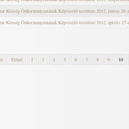
zar Község Önkormányzatának Képviselő-testülete 2012. június 26-ai
ar Község Önkormányzatának Képviselő-testülete 2012. április 27-ei
ső
Előző
2
3
4
5
6
7
8
9
10