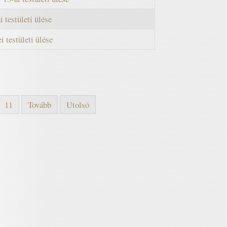
 testületi ülése
 testületi ülése
11
Tovább
Utolsó