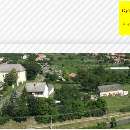
Győz
http