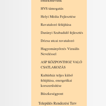
emlékművünk
HVS támogatás
Helyi Média Fejlesztése
Ravatalozó felújítása
Darányi Szabadidő fejlesztés
Dózsa utcai ravatalozó
Hagyományőrzés Vizuális
Neveléssel
ASP KÖZPONTHOZ VALÓ
CSATLAKOZÁS
Kultúrház teljes külső
felújítása, energetikai
korszerűsítése
Büszkeségpont
Település Rendezési Terv