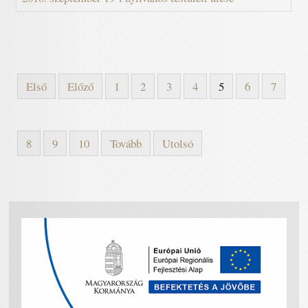
Első
Előző
1
2
3
4
5
6
7
8
9
10
Tovább
Utolsó