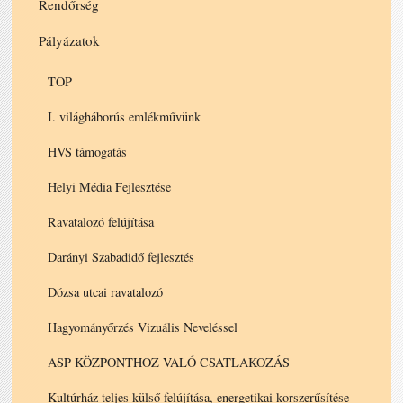
Rendőrség
Pályázatok
TOP
I. világháborús emlékművünk
HVS támogatás
Helyi Média Fejlesztése
Ravatalozó felújítása
Darányi Szabadidő fejlesztés
Dózsa utcai ravatalozó
Hagyományőrzés Vizuális Neveléssel
ASP KÖZPONTHOZ VALÓ CSATLAKOZÁS
Kultúrház teljes külső felújítása, energetikai korszerűsítése