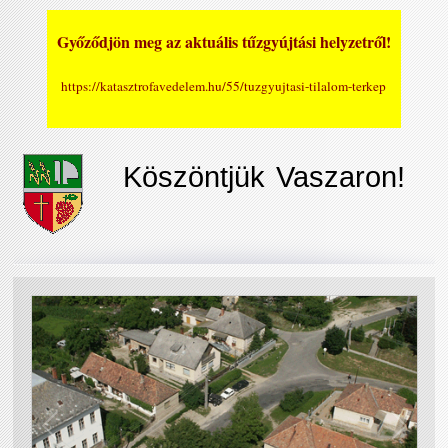
Győződjön meg az aktuális tűzgyújtási helyzetről!
https://katasztrofavedelem.hu/55/tuzgyujtasi-tilalom-terkep
Köszöntjük Vaszaron!